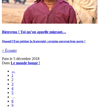
Bienvenu ! Toi qu’on appelle migrant…
Quand l'Etat piétine la fraternité, certains ouvrent leur porte !
> Écouter
Paru le
5 décembre 2018
Dans
Le monde bouge !
←
1
2
3
4
5
…
8
9