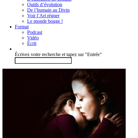
Outils d’évolution
De l’humain au Divin
Voir l’Art régner
Le monde bouge !
Format
Podcast
Vidéo
Écrit
Écrivez votre recherche et tapez sur "Entrée"