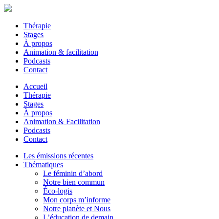
Thérapie
Stages
À propos
Animation & facilitation
Podcasts
Contact
Accueil
Thérapie
Stages
À propos
Animation & Facilitation
Podcasts
Contact
Les émissions récentes
Thématiques
Le féminin d’abord
Notre bien commun
Éco-logis
Mon corps m’informe
Notre planète et Nous
L’éducation de demain