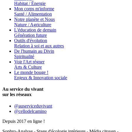
Habitat / Énergie
Mon corps m'informe
Santé / Alimentation
Notre planète et Nous
Nature / Agriculture
L'éducation de demain
Génération future
Outils d'évolution
Relation à soi et aux autres
De l'humain au Divin
Spiritualité
Voir l'Art régner
Arts & Culture
Le monde bouge !
Enjeux & Innovation sociale
Au service du vivant
sur les réseaux
@auserviceduvivant
@cellodelcamino
Depuis 2017 en ligne !
Sophro-Analyse - Stage d'écologie intérieure - Média citoyen -