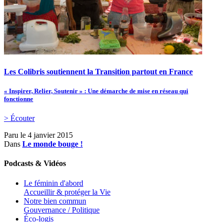
Les Colibris soutiennent la Transition partout en France
« Inspirer, Relier, Soutenir » : Une démarche de mise en réseau qui
fonctionne
> Écouter
Paru le
4 janvier 2015
Dans
Le monde bouge !
Podcasts & Vidéos
Le féminin d'abord
Accueillir & protéger la Vie
Notre bien commun
Gouvernance / Politique
Éco-logis