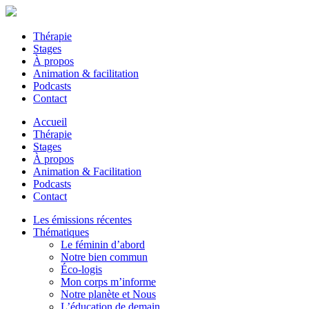
Thérapie
Stages
À propos
Animation & facilitation
Podcasts
Contact
Accueil
Thérapie
Stages
À propos
Animation & Facilitation
Podcasts
Contact
Les émissions récentes
Thématiques
Le féminin d’abord
Notre bien commun
Éco-logis
Mon corps m’informe
Notre planète et Nous
L’éducation de demain