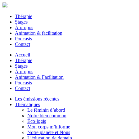
Thérapie
Stages
À propos
Animation & facilitation
Podcasts
Contact
Accueil
Thérapie
Stages
À propos
Animation & Facilitation
Podcasts
Contact
Les émissions récentes
Thématiques
Le féminin d’abord
Notre bien commun
Éco-logis
Mon corps m’informe
Notre planète et Nous
L’éducation de demain