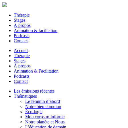
Thérapie
Stages
À propos
Animation & facilitation
Podcasts
Contact
Accueil
Thérapie
Stages
À propos
Animation & Facilitation
Podcasts
Contact
Les émissions récentes
Thématiques
Le féminin d’abord
Notre bien commun
Éco-logis
Mon corps m’informe
Notre planète et Nous
L’éducation de demain