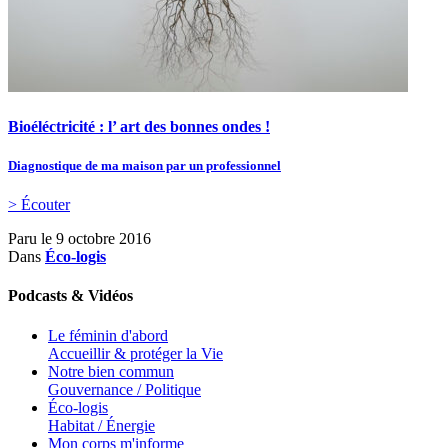
Bioéléctricité : l’ art des bonnes ondes !
Diagnostique de ma maison par un professionnel
> Écouter
Paru le
9 octobre 2016
Dans
Éco-logis
Podcasts & Vidéos
Le féminin d'abord
Accueillir & protéger la Vie
Notre bien commun
Gouvernance / Politique
Éco-logis
Habitat / Énergie
Mon corps m'informe