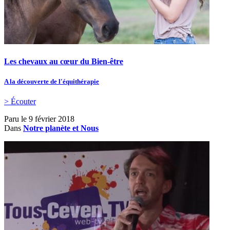
Les chevaux au cœur du Bien-être
A la découverte de l'équithérapie
> Écouter
Paru le
9 février 2018
Dans
Notre planète et Nous