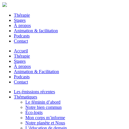
Thérapie
Stages
À propos
Animation & facilitation
Podcasts
Contact
Accueil
Thérapie
Stages
À propos
Animation & Facilitation
Podcasts
Contact
Les émissions récentes
Thématiques
Le féminin d’abord
Notre bien commun
Éco-logis
Mon corps m’informe
Notre planète et Nous
L’éducation de demain