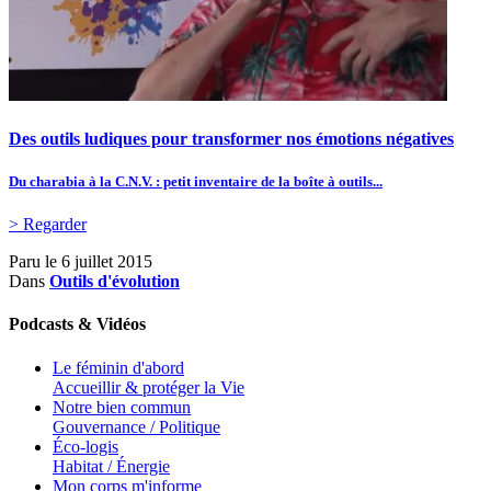
Des outils ludiques pour transformer nos émotions négatives
Du charabia à la C.N.V. : petit inventaire de la boîte à outils...
> Regarder
Paru le
6 juillet 2015
Dans
Outils d'évolution
Podcasts & Vidéos
Le féminin d'abord
Accueillir & protéger la Vie
Notre bien commun
Gouvernance / Politique
Éco-logis
Habitat / Énergie
Mon corps m'informe