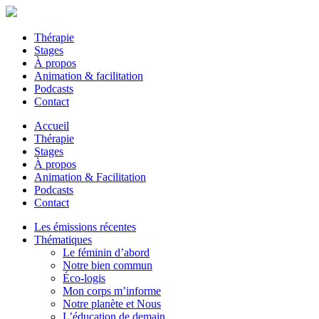
Thérapie
Stages
À propos
Animation & facilitation
Podcasts
Contact
Accueil
Thérapie
Stages
À propos
Animation & Facilitation
Podcasts
Contact
Les émissions récentes
Thématiques
Le féminin d’abord
Notre bien commun
Éco-logis
Mon corps m’informe
Notre planète et Nous
L’éducation de demain