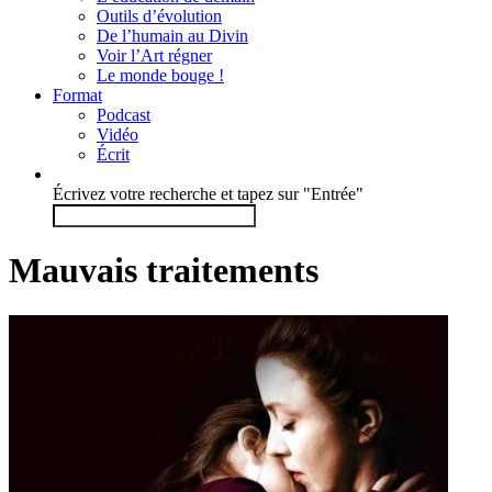
Outils d’évolution
De l’humain au Divin
Voir l’Art régner
Le monde bouge !
Format
Podcast
Vidéo
Écrit
Écrivez votre recherche et tapez sur "Entrée"
Mauvais traitements