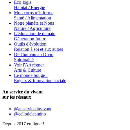
Éco-logis
Habitat / Énergie
Mon corps m'informe
Santé / Alimentation
Notre planète et Nous
Nature / Agriculture
L'éducation de demain
Génération future
Outils d'évolution
Relation à soi et aux autres
De l'humain au Divin
Spiritualité
Voir l'Art régner
Arts & Culture
Le monde bouge !
Enjeux & Innovation sociale
Au service du vivant
sur les réseaux
@auserviceduvivant
@cellodelcamino
Depuis 2017 en ligne !