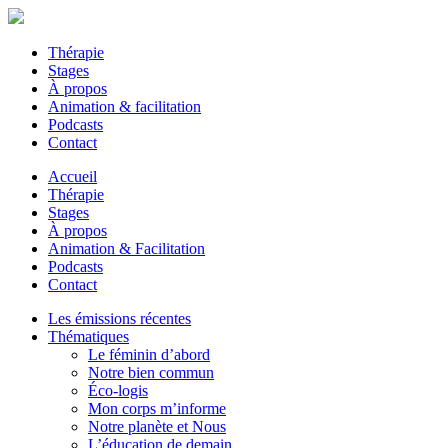
Thérapie
Stages
À propos
Animation & facilitation
Podcasts
Contact
Accueil
Thérapie
Stages
À propos
Animation & Facilitation
Podcasts
Contact
Les émissions récentes
Thématiques
Le féminin d’abord
Notre bien commun
Éco-logis
Mon corps m’informe
Notre planète et Nous
L’éducation de demain