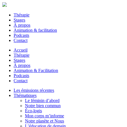
Thérapie
Stages
À propos
Animation & facilitation
Podcasts
Contact
Accueil
Thérapie
Stages
À propos
Animation & Facilitation
Podcasts
Contact
Les émissions récentes
Thématiques
Le féminin d’abord
Notre bien commun
Éco-logis
Mon corps m’informe
Notre planète et Nous
L’éducation de demain