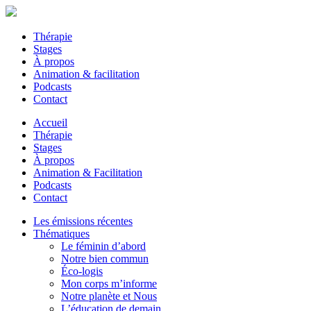
Thérapie
Stages
À propos
Animation & facilitation
Podcasts
Contact
Accueil
Thérapie
Stages
À propos
Animation & Facilitation
Podcasts
Contact
Les émissions récentes
Thématiques
Le féminin d’abord
Notre bien commun
Éco-logis
Mon corps m’informe
Notre planète et Nous
L’éducation de demain