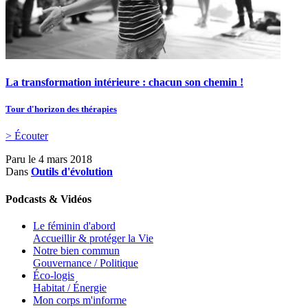
La transformation intérieure : chacun son chemin !
Tour d'horizon des thérapies
> Écouter
Paru le
4 mars 2018
Dans
Outils d'évolution
Podcasts & Vidéos
Le féminin d'abord
Accueillir & protéger la Vie
Notre bien commun
Gouvernance / Politique
Éco-logis
Habitat / Énergie
Mon corps m'informe