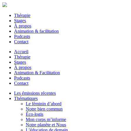
Thérapie
Stages
À propos
Animation & facilitation
Podcasts
Contact
Accueil
Thérapie
Stages
À propos
Animation & Facilitation
Podcasts
Contact
Les émissions récentes
Thématiques
Le féminin d’abord
Notre bien commun
Éco-logis
Mon corps m’informe
Notre planète et Nous
L’éducation de demain