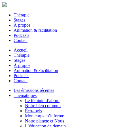
Thérapie
Stages
À propos
Animation & facilitation
Podcasts
Contact
Accueil
Thérapie
Stages
À propos
Animation & Facilitation
Podcasts
Contact
Les émissions récentes
Thématiques
Le féminin d’abord
Notre bien commun
Éco-logis
Mon corps m’informe
Notre planète et Nous
L’éducation de demain