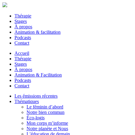
Thérapie
Stages
À propos
Animation & facilitation
Podcasts
Contact
Accueil
Thérapie
Stages
À propos
Animation & Facilitation
Podcasts
Contact
Les émissions récentes
Thématiques
Le féminin d’abord
Notre bien commun
Éco-logis
Mon corps m’informe
Notre planète et Nous
L’éducation de demain