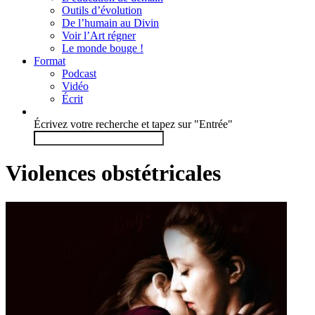
Outils d’évolution
De l’humain au Divin
Voir l’Art régner
Le monde bouge !
Format
Podcast
Vidéo
Écrit
Écrivez votre recherche et tapez sur "Entrée"
Violences obstétricales