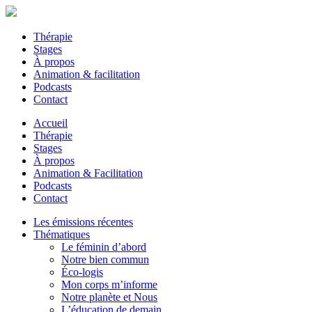
Thérapie
Stages
À propos
Animation & facilitation
Podcasts
Contact
Accueil
Thérapie
Stages
À propos
Animation & Facilitation
Podcasts
Contact
Les émissions récentes
Thématiques
Le féminin d’abord
Notre bien commun
Éco-logis
Mon corps m’informe
Notre planète et Nous
L’éducation de demain