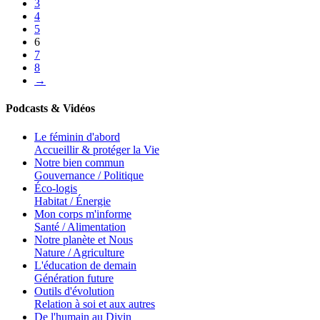
3
4
5
6
7
8
→
Podcasts & Vidéos
Le féminin d'abord
Accueillir & protéger la Vie
Notre bien commun
Gouvernance / Politique
Éco-logis
Habitat / Énergie
Mon corps m'informe
Santé / Alimentation
Notre planète et Nous
Nature / Agriculture
L'éducation de demain
Génération future
Outils d'évolution
Relation à soi et aux autres
De l'humain au Divin