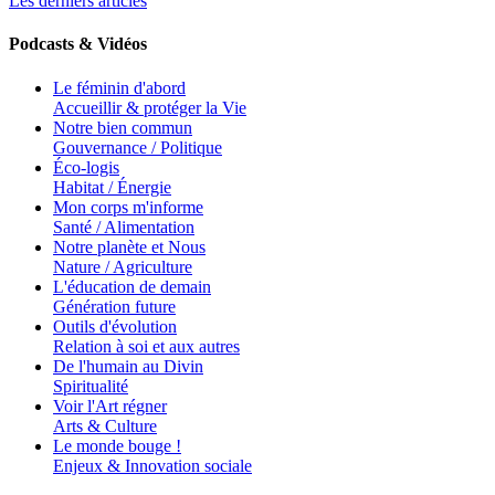
Les derniers articles
Podcasts & Vidéos
Le féminin d'abord
Accueillir & protéger la Vie
Notre bien commun
Gouvernance / Politique
Éco-logis
Habitat / Énergie
Mon corps m'informe
Santé / Alimentation
Notre planète et Nous
Nature / Agriculture
L'éducation de demain
Génération future
Outils d'évolution
Relation à soi et aux autres
De l'humain au Divin
Spiritualité
Voir l'Art régner
Arts & Culture
Le monde bouge !
Enjeux & Innovation sociale