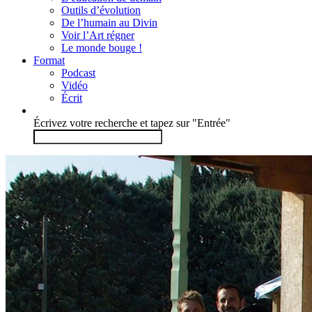
Outils d’évolution
De l’humain au Divin
Voir l’Art régner
Le monde bouge !
Format
Podcast
Vidéo
Écrit
Écrivez votre recherche et tapez sur "Entrée"