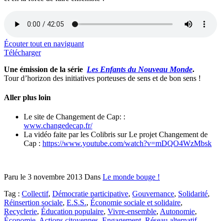
Écouter tout en naviguant
Télécharger
Une émission de la série
Les Enfants du Nouveau Monde
.
Tour d’horizon des initiatives porteuses de sens et de bon sens !
Aller plus loin
Le site de Changement de Cap: :
www.changedecap.fr/
La vidéo faite par les Colibris sur Le projet Changement de
Cap :
https://www.youtube.com/watch?v=mDQO4WzMbsk
Paru le
3 novembre 2013
Dans
Le monde bouge !
Tag :
Collectif
,
Démocratie participative
,
Gouvernance
,
Solidarité
,
Réinsertion sociale
,
E.S.S.
,
Économie sociale et solidaire
,
Recyclerie
,
Éducation populaire
,
Vivre-ensemble
,
Autonomie
,
Économie
,
Actions citoyennes
,
Engagement
,
Réseau alternatif
,