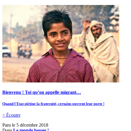
Bienvenu ! Toi qu’on appelle migrant…
Quand l'Etat piétine la fraternité, certains ouvrent leur porte !
> Écouter
Paru le
5 décembre 2018
Dans
Le monde bouge !