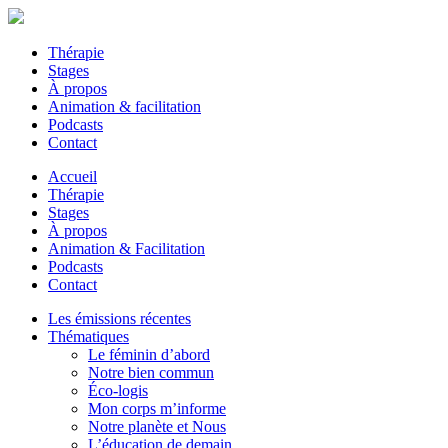
Thérapie
Stages
À propos
Animation & facilitation
Podcasts
Contact
Accueil
Thérapie
Stages
À propos
Animation & Facilitation
Podcasts
Contact
Les émissions récentes
Thématiques
Le féminin d’abord
Notre bien commun
Éco-logis
Mon corps m’informe
Notre planète et Nous
L’éducation de demain