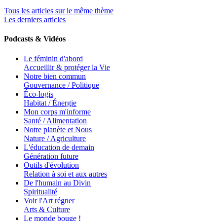
Tous les articles sur le même thème
Les derniers articles
Podcasts & Vidéos
Le féminin d'abord
Accueillir & protéger la Vie
Notre bien commun
Gouvernance / Politique
Éco-logis
Habitat / Énergie
Mon corps m'informe
Santé / Alimentation
Notre planète et Nous
Nature / Agriculture
L'éducation de demain
Génération future
Outils d'évolution
Relation à soi et aux autres
De l'humain au Divin
Spiritualité
Voir l'Art régner
Arts & Culture
Le monde bouge !