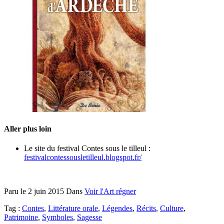
Aller plus loin
Le site du festival Contes sous le tilleul :
festivalcontessousletilleul.blogspot.fr/
Paru le
2 juin 2015
Dans
Voir l'Art régner
Tag :
Contes
,
Littérature orale
,
Légendes
,
Récits
,
Culture
,
Patrimoine
,
Symboles
,
Sagesse