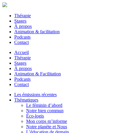
Thérapie
Stages
À propos
Animation & facilitation
Podcasts
Contact
Accueil
Thérapie
Stages
À propos
Animation & Facilitation
Podcasts
Contact
Les émissions récentes
Thématiques
Le féminin d’abord
Notre bien commun
Éco-logis
Mon corps m’informe
Notre planète et Nous
L’éducation de demain