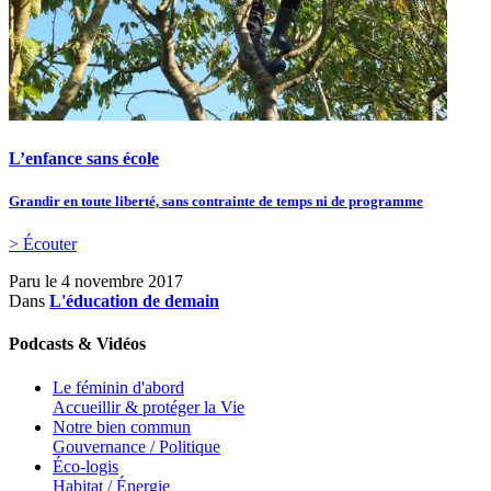
L’enfance sans école
Grandir en toute liberté, sans contrainte de temps ni de programme
> Écouter
Paru le
4 novembre 2017
Dans
L'éducation de demain
Podcasts & Vidéos
Le féminin d'abord
Accueillir & protéger la Vie
Notre bien commun
Gouvernance / Politique
Éco-logis
Habitat / Énergie