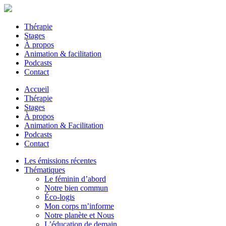
Thérapie
Stages
À propos
Animation & facilitation
Podcasts
Contact
Accueil
Thérapie
Stages
À propos
Animation & Facilitation
Podcasts
Contact
Les émissions récentes
Thématiques
Le féminin d’abord
Notre bien commun
Éco-logis
Mon corps m’informe
Notre planète et Nous
L’éducation de demain