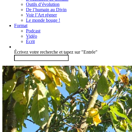
Outils d’évolution
De l’humain au Divin
Voir l’Art régner
Le monde bouge !
Format
Podcast
Vidéo
Écrit
Écrivez votre recherche et tapez sur "Entrée"