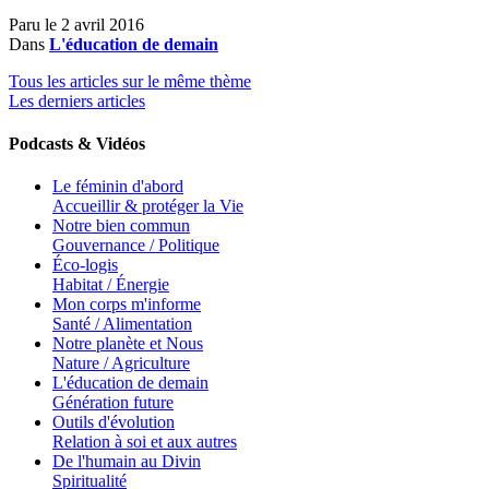
Paru le
2 avril 2016
Dans
L'éducation de demain
Tous les articles sur le même thème
Les derniers articles
Podcasts & Vidéos
Le féminin d'abord
Accueillir & protéger la Vie
Notre bien commun
Gouvernance / Politique
Éco-logis
Habitat / Énergie
Mon corps m'informe
Santé / Alimentation
Notre planète et Nous
Nature / Agriculture
L'éducation de demain
Génération future
Outils d'évolution
Relation à soi et aux autres
De l'humain au Divin
Spiritualité