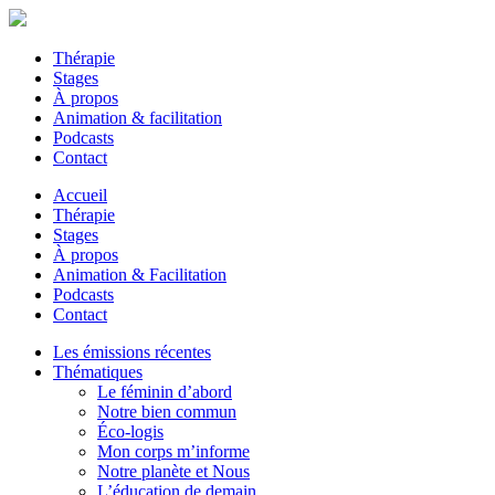
Thérapie
Stages
À propos
Animation & facilitation
Podcasts
Contact
Accueil
Thérapie
Stages
À propos
Animation & Facilitation
Podcasts
Contact
Les émissions récentes
Thématiques
Le féminin d’abord
Notre bien commun
Éco-logis
Mon corps m’informe
Notre planète et Nous
L’éducation de demain