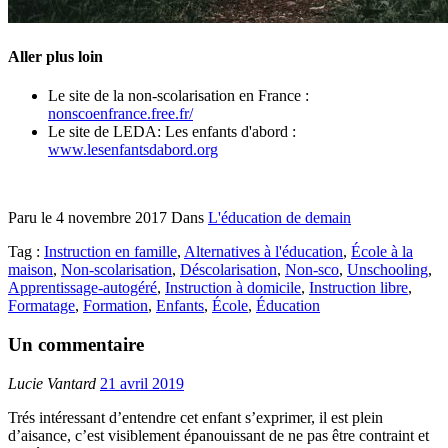
Aller plus loin
Le site de la non-scolarisation en France :
nonscoenfrance.free.fr/
Le site de LEDA: Les enfants d'abord :
www.lesenfantsdabord.org
Paru le
4 novembre 2017
Dans
L'éducation de demain
Tag :
Instruction en famille
,
Alternatives à l'éducation
,
École à la
maison
,
Non-scolarisation
,
Déscolarisation
,
Non-sco
,
Unschooling
,
Apprentissage-autogéré
,
Instruction à domicile
,
Instruction libre
,
Formatage
,
Formation
,
Enfants
,
École
,
Éducation
Un commentaire
Lucie Vantard
21 avril 2019
Trés intéressant d’entendre cet enfant s’exprimer, il est plein
d’aisance, c’est visiblement épanouissant de ne pas être contraint et